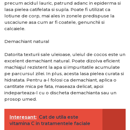
precum acidul lauric, patrund adanc in epiderma si
lasa pielea catifelata si supla. Poate fi utilizat ca
lotiune de corp, mai ales in zonele predispuse la
uscaciune asa cum ar fi coatele, genunchii si
calcaiele.
Demachiant natural
Datorita texturii sale uleioase, uleiul de cocos este un
excelent demachiant natural. Poate dizolva eficient
machiajul rezistent la apa si impuritatile acumulate
pe parcursul zilei. In plus, acesta lasa pielea curata si
hidratata. Pentru a-l folosi ca demachiant, aplica o
cantitate mica pe fata, maseaza delicat, apoi
indeparteaza-l cu o discheta demachianta sau un
prosop umed.
Interesant:
Cat de utila este
vitamina C in tratamentele faciale