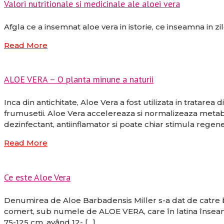
Valori nutritionale si medicinale ale aloei vera
Afgla ce a insemnat aloe vera in istorie, ce inseamna in zi
Read More
ALOE VERA – O planta minune a naturii
Inca din antichitate, Aloe Vera a fost utilizata in tratarea
frumusetii. Aloe Vera accelereaza si normalizeaza metaboli
dezinfectant, antiinflamator si poate chiar stimula regene
Read More
Ce este Aloe Vera
Denumirea de Aloe Barbadensis Miller s-a dat de catre bo
comert, sub numele de ALOE VERA, care în latina înseamna
75-125 cm, având 12- […]