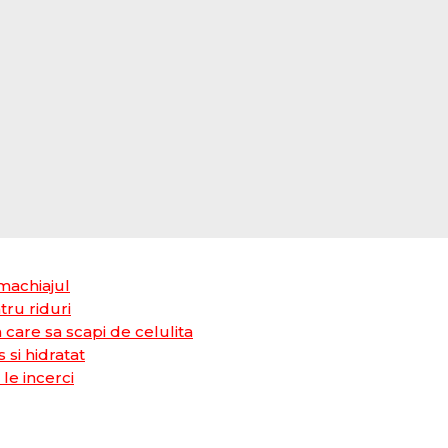
 machiajul
tru riduri
care sa scapi de celulita
 si hidratat
le incerci