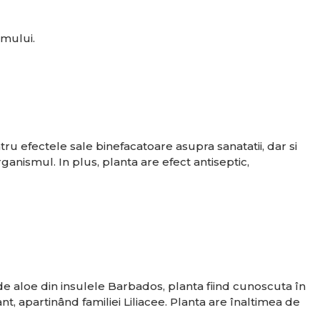
smului.
ntru efectele sale binefacatoare asupra sanatatii, dar si
ganismul. In plus, planta are efect antiseptic,
e aloe din insulele Barbados, planta fiind cunoscuta în
 apartinând familiei Liliacee. Planta are înaltimea de