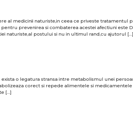
ere al medicinii naturiste,in ceea ce priveste tratamentul
s pentru prevenirea si combaterea acestei afectiuni est
i naturiste,al postului si nu in ultimul rand,cu ajutorul […
 ca exista o legatura stransa intre metabolismul unei perso
abolizeaza corect si repede alimentele si medicamentele i
te […]