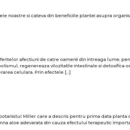
lele noastre si cateva din beneficiile plantei asupra organi
 diferitelor afectiuni de catre oamenii din intreaga lume, pe
smul, regenereaza vilozitatile intestinale si detoxifica or
rarea celulara. Prin efectele […]
tanistul Miller care a descris pentru prima data planta d
 aloe adevarata din cauza efectului terapeutic important,