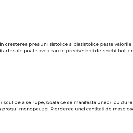
n cresterea presiunii sistolice si diasistolice peste valor
teriale poate avea cauze precise: boli de rinichi, boli end
iscul de a se rupe, boala ce se manifesta uneori cu dureri s
 in pragul menopauzei. Pierderea unei cantitati de mase os