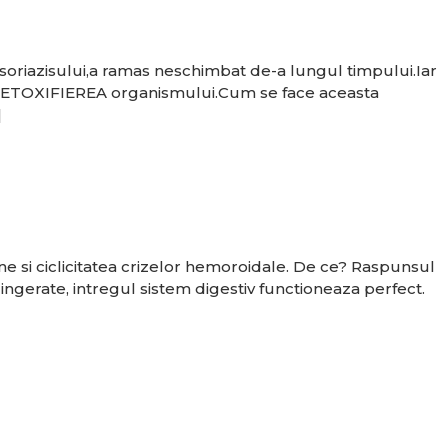
 psoriazisului,a ramas neschimbat de-a lungul timpului.Iar
e DETOXIFIEREA organismului.Cum se face aceasta
]
ane si ciclicitatea crizelor hemoroidale. De ce? Raspunsul
ngerate, intregul sistem digestiv functioneaza perfect.