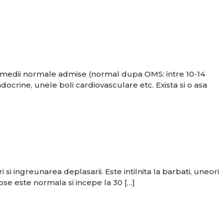
ile medii normale admise (normal dupa OMS: intre 10-14
ocrine, unele boli cardiovasculare etc. Exista si o asa
i ingreunarea deplasarii. Este intilnita la barbati, uneori
ose este normala si incepe la 30 […]