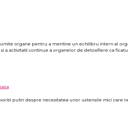
anumite organe pentru a mentine un echilibru intern al org
si a activitatii continue a organelor de detoxifiere ca ficatul
toasa
rbi putin despre necesitatea unor ustensile mici care n