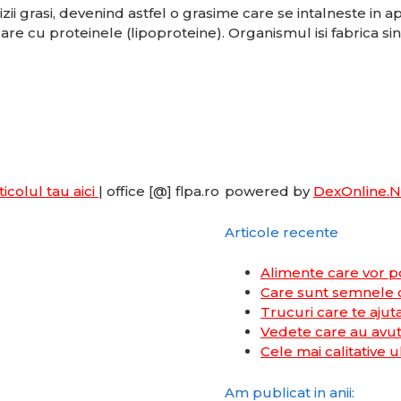
izii grasi, devenind astfel o grasime care se intalneste in 
are cu proteinele (lipoproteine). Organismul isi fabrica si
ticolul tau aici
| office [@] flpa.ro
powered by
DexOnline.N
Articole recente
Alimente care vor p
Care sunt semnele ca
Trucuri care te ajuta
Vedete care au avut
Cele mai calitative u
Am publicat in anii: