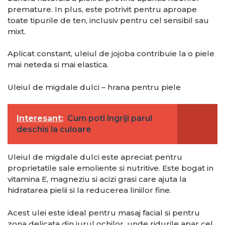
premature. In plus, este potrivit pentru aproape
toate tipurile de ten, inclusiv pentru cel sensibil sau
mixt.
Aplicat constant, uleiul de jojoba contribuie la o piele
mai neteda si mai elastica.
Uleiul de migdale dulci – hrana pentru piele
Interesant:
Cum poti ingriji parul
deschis la culoare
Uleiul de migdale dulci este apreciat pentru
proprietatile sale emoliente si nutritive. Este bogat in
vitamina E, magneziu si acizi grasi care ajuta la
hidratarea pielii si la reducerea liniilor fine.
Acest ulei este ideal pentru masaj facial si pentru
zona delicata din jurul ochilor, unde ridurile apar cel