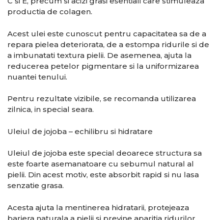
C si E, precum si acizi grasi esentiali care stimuleaza
productia de colagen.
Acest ulei este cunoscut pentru capacitatea sa de a
repara pielea deteriorata, de a estompa ridurile si de
a imbunatati textura pielii. De asemenea, ajuta la
reducerea petelor pigmentare si la uniformizarea
nuantei tenului.
Pentru rezultate vizibile, se recomanda utilizarea
zilnica, in special seara.
Uleiul de jojoba – echilibru si hidratare
Uleiul de jojoba este special deoarece structura sa
este foarte asemanatoare cu sebumul natural al
pielii. Din acest motiv, este absorbit rapid si nu lasa
senzatie grasa.
Acesta ajuta la mentinerea hidratarii, protejeaza
bariera naturala a pielii si previne aparitia ridurilor