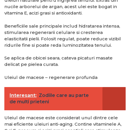
uleiuri naturale pentru ingrijirea tenului. Extras din
nucile arborelui de argan, acest ulei este bogat in
vitamina E, acizi grasi si antioxidanti.
Beneficiile sale principale includ hidratarea intensa,
stimularea regenerarii celulare si cresterea
elasticitatii pielii. Folosit regulat, poate reduce vizibil
ridurile fine si poate reda luminozitatea tenului.
Se aplica de obicei seara, cateva picaturi masate
delicat pe pielea curata.
Uleiul de macese – regenerare profunda
Interesant:
Zodiile care au parte
de multi prieteni
Uleiul de macese este considerat unul dintre cele
mai eficiente uleiuri anti-aging. Contine vitaminele A,