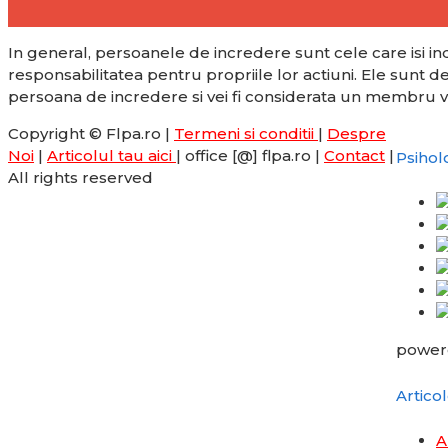
In general, persoanele de incredere sunt cele care isi ind
responsabilitatea pentru propriile lor actiuni. Ele sunt de
persoana de incredere si vei fi considerata un membru valo
Copyright © Flpa.ro |
Termeni si conditii
|
Despre
Noi
|
Articolul tau aici
| office [@] flpa.ro |
Contact
|
Psihol
All rights reserved
power
Artico
A