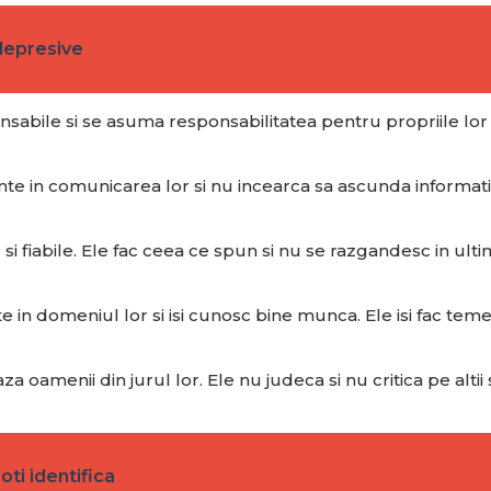
depresive
bile si se asuma responsabilitatea pentru propriile lor ac
 in comunicarea lor si nu incearca sa ascunda informatii.
si fiabile. Ele fac ceea ce spun si nu se razgandesc in ult
omeniul lor si isi cunosc bine munca. Ele isi fac temele si
menii din jurul lor. Ele nu judeca si nu critica pe altii si 
oti identifica