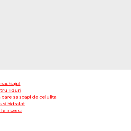
 machiajul
tru riduri
care sa scapi de celulita
 si hidratat
le incerci