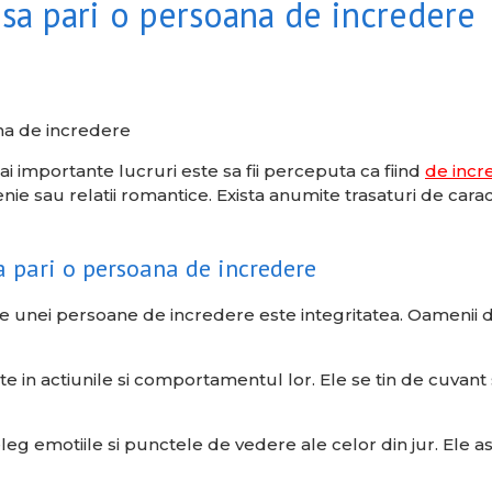
c sa pari o persoana de incredere
i importante lucruri este sa fii perceputa ca fiind
de incr
etenie sau relatii romantice. Exista anumite trasaturi de car
sa pari o persoana de incredere
le unei persoane de incredere este integritatea. Oamenii de
actiunile si comportamentul lor. Ele se tin de cuvant si is
g emotiile si punctele de vedere ale celor din jur. Ele asc