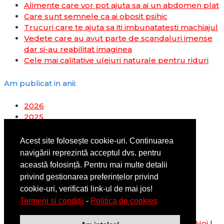
Alimente care vor pot ajuta sa ai un abdomen plat
Care sunt semnele ca ai obosit psihic
Trucuri care te ajuta sa iti imbunatatesti machiajul
Vedete care au avut parte de scandaluri imense
dar si-au reabilitat imaginea
Cele mai calitative uleiuri naturale pentru riduri
Am publicat in anii:
2026
2025
2024
2023
Acest site folosește cookie-uri. Continuarea
2022
navigării reprezintă acceptul dvs. pentru
2019
această folosință. Pentru mai multe detalii
2018
privind gestionarea preferințelor privind
2017
cookie-uri, verificati link-ul de mai jos!
2016
Termeni si conditii
-
Politica de cookies
2014
Copyright © Flpa.ro |
Termeni si conditii
|
Despre Noi
|