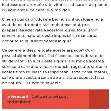
le descoperi aromele si, in viitor, sa stii care ti-au placut
cu adevarat si pe care le-ai mai dori.
Cine a spus ca produsele
bio
nu sunt gustoase nu a
avut deloc dreptate. Mai mult decat atat, prin
prepararea adecvata a acestora, cu ajutorul unor
condimente naturale, este imposibil ca mancarea
obtinuta sa nu ti se topeasca in gura.
Ce parere ai despre toate aceste aspecte? Cum
privesti alimentele bio? Pot fi acestea considerate un
stil de viata? Un lucru este sigur si anume ca acestea
sunt cele care dau valoare muncii in agricultura, dar in
acelasi timp reusesc sa responsabilizeze consumatorii,
sa le ofere acestora sansa de a-si arata respectul fata
de natura. Tu unde te situezi?
Interesant:
Cat de nocivi sunt
carbohidratii