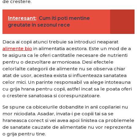
de crestere.
Interesant:
Cum iti poti mentine
greutate in sezonul rece
Daca ai copii atunci trebuie sa introduci neaparat
alimente bio
in alimentatia acestora. Este un mod de a
te asigura ca le oferi cantitatile necesare de nutrienti
pentru o dezvoltare armonioasa. Desi efectele
celorlalte categorii de alimente nu se observa chiar
atat de usor, acestea exista si influenteaza sanatatea
celor mici. Un parinte responsabil va alege intoteauna
cu grija hrana pentru copii, astfel incat sa le poata oferi
o crestere sanatoasa si corespunzatoare.
Se spune ca obiceiurile dobandite in anii copilariei nu
mor niciodata. Asadar, invata-i pe copiii tai sa se
hraneasca corect si vei avea apoi linistea ca problemele
de sanatate cauzate de alimentatie nu vor reprezenta
o grija pentru tine.