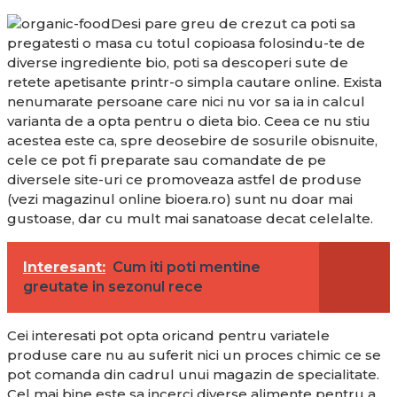
Desi pare greu de crezut ca poti sa
pregatesti o masa cu totul copioasa folosindu-te de
diverse ingrediente bio, poti sa descoperi sute de
retete apetisante printr-o simpla cautare online. Exista
nenumarate persoane care nici nu vor sa ia in calcul
varianta de a opta pentru o dieta bio. Ceea ce nu stiu
acestea este ca, spre deosebire de sosurile obisnuite,
cele ce pot fi preparate sau comandate de pe
diversele site-uri ce promoveaza astfel de produse
(vezi magazinul online bioera.ro) sunt nu doar mai
gustoase, dar cu mult mai sanatoase decat celelalte.
Interesant:
Cum iti poti mentine
greutate in sezonul rece
Cei interesati pot opta oricand pentru variatele
produse care nu au suferit nici un proces chimic ce se
pot comanda din cadrul unui magazin de specialitate.
Cel mai bine este sa incerci diverse alimente pentru a