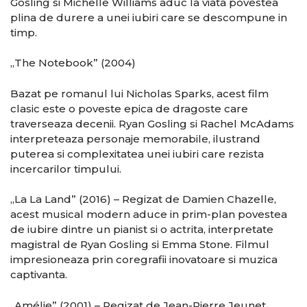
Gosling si Michelle Williams aduc la viata povestea
plina de durere a unei iubiri care se descompune in
timp.
„The Notebook” (2004)
Bazat pe romanul lui Nicholas Sparks, acest film
clasic este o poveste epica de dragoste care
traverseaza decenii. Ryan Gosling si Rachel McAdams
interpreteaza personaje memorabile, ilustrand
puterea si complexitatea unei iubiri care rezista
incercarilor timpului.
„La La Land” (2016) – Regizat de Damien Chazelle,
acest musical modern aduce in prim-plan povestea
de iubire dintre un pianist si o actrita, interpretate
magistral de Ryan Gosling si Emma Stone. Filmul
impresioneaza prin coregrafii inovatoare si muzica
captivanta.
„Amélie” (2001) – Regizat de Jean-Pierre Jeunet,