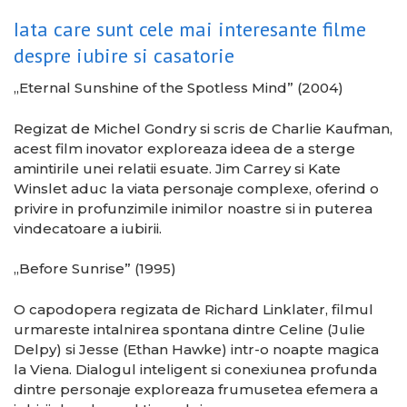
Iata care sunt cele mai interesante filme
despre iubire si casatorie
„Eternal Sunshine of the Spotless Mind” (2004)
Regizat de Michel Gondry si scris de Charlie Kaufman,
acest film inovator exploreaza ideea de a sterge
amintirile unei relatii esuate. Jim Carrey si Kate
Winslet aduc la viata personaje complexe, oferind o
privire in profunzimile inimilor noastre si in puterea
vindecatoare a iubirii.
„Before Sunrise” (1995)
O capodopera regizata de Richard Linklater, filmul
urmareste intalnirea spontana dintre Celine (Julie
Delpy) si Jesse (Ethan Hawke) intr-o noapte magica
la Viena. Dialogul inteligent si conexiunea profunda
dintre personaje exploreaza frumusetea efemera a