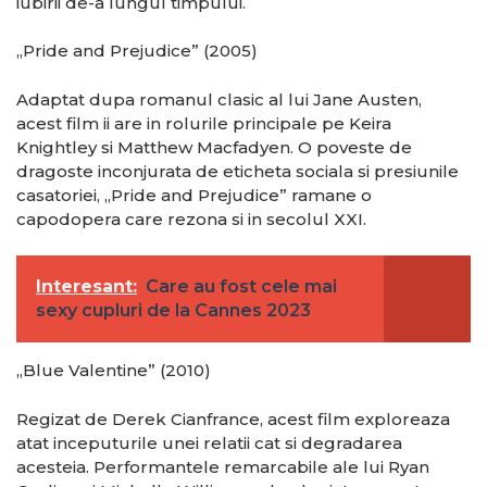
iubirii de-a lungul timpului.
„Pride and Prejudice” (2005)
Adaptat dupa romanul clasic al lui Jane Austen,
acest film ii are in rolurile principale pe Keira
Knightley si Matthew Macfadyen. O poveste de
dragoste inconjurata de eticheta sociala si presiunile
casatoriei, „Pride and Prejudice” ramane o
capodopera care rezona si in secolul XXI.
Interesant:
Care au fost cele mai
sexy cupluri de la Cannes 2023
„Blue Valentine” (2010)
Regizat de Derek Cianfrance, acest film exploreaza
atat inceputurile unei relatii cat si degradarea
acesteia. Performantele remarcabile ale lui Ryan