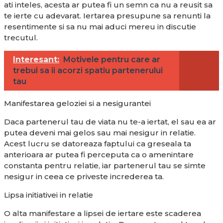
ati inteles, acesta ar putea fi un semn ca nu a reusit sa
te ierte cu adevarat. Iertarea presupune sa renunti la
resentimente si sa nu mai aduci mereu in discutie
trecutul.
Interesant:
Motivele pentru care ar
trebui sa ii acorzi spatiu partenerului
tau
Manifestarea geloziei si a nesigurantei
Daca partenerul tau de viata nu te-a iertat, el sau ea ar
putea deveni mai gelos sau mai nesigur in relatie.
Acest lucru se datoreaza faptului ca greseala ta
anterioara ar putea fi perceputa ca o amenintare
constanta pentru relatie, iar partenerul tau se simte
nesigur in ceea ce priveste increderea ta.
Lipsa initiativei in relatie
O alta manifestare a lipsei de iertare este scaderea