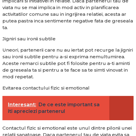
implicarii si initiativei in relatie. Daca partenerul tau de
viata nu se mai implica in mod activ in planificarea
activitatilor comune sau in ingrijirea relatiei, acesta ar
putea pastra inca sentimente negative fata de greseala
ta.
Jigniri sau ironii subtile
Uneori, partenerii care nu au iertat pot recurge la jigniri
sau ironii subtile pentru a-si exprima nemultumirea.
Aceste remarci subtile pot fi folosite pentru a-ti aminti
de greseala ta si pentru a te face sa te simti vinovat in
mod repetat.
Evitarea contactului fizic si emotional
Interesant:
De ce este important sa
iti apreciezi partenerul
Contactul fizic si emotional este unul dintre pilonii unei
relatii sanatoase. Daca partenerul tau de viata evita sa