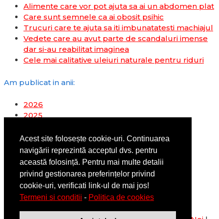
Alimente care vor pot ajuta sa ai un abdomen plat
Care sunt semnele ca ai obosit psihic
Trucuri care te ajuta sa iti imbunatatesti machiajul
Vedete care au avut parte de scandaluri imense
dar si-au reabilitat imaginea
Cele mai calitative uleiuri naturale pentru riduri
Am publicat in anii:
2026
2025
2024
2023
Acest site folosește cookie-uri. Continuarea
2022
navigării reprezintă acceptul dvs. pentru
2019
această folosință. Pentru mai multe detalii
2018
privind gestionarea preferințelor privind
2017
cookie-uri, verificati link-ul de mai jos!
2016
Termeni si conditii
-
Politica de cookies
2014