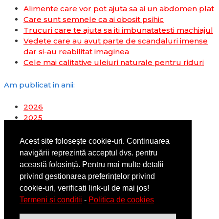
Alimente care vor pot ajuta sa ai un abdomen plat
Care sunt semnele ca ai obosit psihic
Trucuri care te ajuta sa iti imbunatatesti machiajul
Vedete care au avut parte de scandaluri imense
dar si-au reabilitat imaginea
Cele mai calitative uleiuri naturale pentru riduri
Am publicat in anii:
2026
2025
2024
2023
Acest site folosește cookie-uri. Continuarea
2022
navigării reprezintă acceptul dvs. pentru
2019
această folosință. Pentru mai multe detalii
2018
privind gestionarea preferințelor privind
2017
cookie-uri, verificati link-ul de mai jos!
2016
Termeni si conditii
-
Politica de cookies
2014