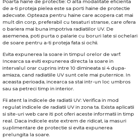
Poarta haine de protectie: O alta modalitate eficienta
de a-ti proteja pielea este sa porti haine de protectie
adecvate. Opteaza pentru haine care acopera cat mai
mult din corp, preferabil cu tesaturi stranse, care ofera
o bariera mai buna impotriva radiatiilor UV. De
asemenea, poti purta o palarie cu boruri late si ochelari
de soare pentru a-ti proteja fata si ochii.
Evita expunerea la soare in timpul orelor de varf:
Incearca sa eviti expunerea directa la soare in
intervalul orar cuprins intre 10 dimineata si 4 dupa-
amiaza, cand radiatiile UV sunt cele mai puternice. In
aceasta perioada, incearca sa stai intr-un loc umbros
sau sa petreci timp in interior.
Fii atent la indicele de radiatii UV: Verifica in mod
regulat indicele de radiatii UV in zona ta. Exista aplicatii
si site-uri web care iti pot oferi aceste informatii in timp
real. Daca indicele este extrem de ridicat, ia masuri
suplimentare de protectie si evita expunerea
prelungita la soare.