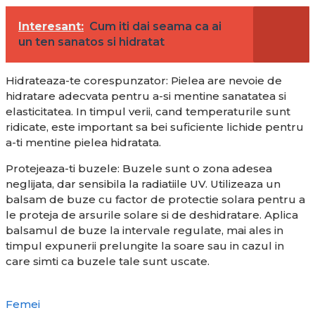
Interesant:
Cum iti dai seama ca ai
un ten sanatos si hidratat
Hidrateaza-te corespunzator: Pielea are nevoie de
hidratare adecvata pentru a-si mentine sanatatea si
elasticitatea. In timpul verii, cand temperaturile sunt
ridicate, este important sa bei suficiente lichide pentru
a-ti mentine pielea hidratata.
Protejeaza-ti buzele: Buzele sunt o zona adesea
neglijata, dar sensibila la radiatiile UV. Utilizeaza un
balsam de buze cu factor de protectie solara pentru a
le proteja de arsurile solare si de deshidratare. Aplica
balsamul de buze la intervale regulate, mai ales in
timpul expunerii prelungite la soare sau in cazul in
care simti ca buzele tale sunt uscate.
Femei