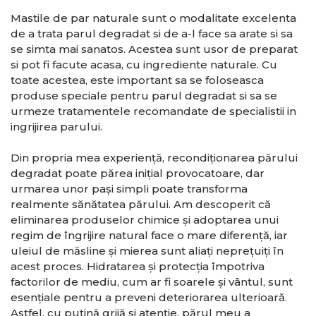
Mastile de par naturale sunt o modalitate excelenta
de a trata parul degradat si de a-l face sa arate si sa
se simta mai sanatos. Acestea sunt usor de preparat
si pot fi facute acasa, cu ingrediente naturale. Cu
toate acestea, este important sa se foloseasca
produse speciale pentru parul degradat si sa se
urmeze tratamentele recomandate de specialistii in
ingrijirea parului.
Din propria mea experiență, recondiționarea părului
degradat poate părea inițial provocatoare, dar
urmarea unor pași simpli poate transforma
realmente sănătatea părului. Am descoperit că
eliminarea produselor chimice și adoptarea unui
regim de îngrijire natural face o mare diferență, iar
uleiul de măsline și mierea sunt aliați neprețuiți în
acest proces. Hidratarea și protecția împotriva
factorilor de mediu, cum ar fi soarele și vântul, sunt
esențiale pentru a preveni deteriorarea ulterioară.
Astfel, cu puțină grijă și atenție, părul meu a