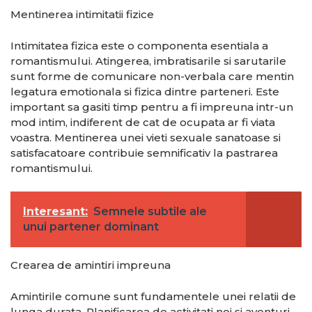
Mentinerea intimitatii fizice
Intimitatea fizica este o componenta esentiala a
romantismului. Atingerea, imbratisarile si sarutarile
sunt forme de comunicare non-verbala care mentin
legatura emotionala si fizica dintre parteneri. Este
important sa gasiti timp pentru a fi impreuna intr-un
mod intim, indiferent de cat de ocupata ar fi viata
voastra. Mentinerea unei vieti sexuale sanatoase si
satisfacatoare contribuie semnificativ la pastrarea
romantismului.
Interesant:
Semnele subtile ale
unui partener dominant
Crearea de amintiri impreuna
Amintirile comune sunt fundamentele unei relatii de
lunga durata. Planificarea de activitati noi si aventuri