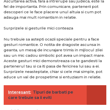
Ascultarea activa, fara a intrerupe sau judeca, este la
fel de importanta. Prin comunicare, partenerii pot
descoperi ce le face placere unul altuia si cum pot
adauga mai mult romantism in relatie.
Surprizele si gesturile mici conteaza
Nu trebuie sa astepti ocazii speciale pentru a face
gesturi romantice. O notita de dragoste ascunsa in
geanta, un mesaj de incurajare trimis in mijlocul zilei
sau un mic cadou simbolic pot avea un impact mare.
Aceste gesturi mici demonstreaza ca te gandesti la
partenerul tau si ca iti pasa de fericirea lui sau a ei.
Surprizele neasteptate, chiar si cele mai simple, pot
aduce un val de prospetime si entuziasm in relatie.
Interesant:
Tipuri de barbati pe
care trebuie sa ii eviti