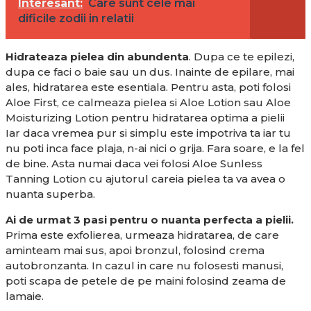
Interesant:
Care sunt cele mai
dificile zodii in relatii
Hidrateaza pielea din abundenta
. Dupa ce te epilezi,
dupa ce faci o baie sau un dus. Inainte de epilare, mai
ales, hidratarea este esentiala. Pentru asta, poti folosi
Aloe First, ce calmeaza pielea si Aloe Lotion sau Aloe
Moisturizing Lotion pentru hidratarea optima a pielii
Iar daca vremea pur si simplu este impotriva ta iar tu
nu poti inca face plaja, n-ai nici o grija. Fara soare, e la fel
de bine. Asta numai daca vei folosi Aloe Sunless
Tanning Lotion cu ajutorul careia pielea ta va avea o
nuanta superba.
Ai de urmat 3 pasi pentru o nuanta perfecta a pielii.
Prima este exfolierea, urmeaza hidratarea, de care
aminteam mai sus, apoi bronzul, folosind crema
autobronzanta. In cazul in care nu folosesti manusi,
poti scapa de petele de pe maini folosind zeama de
lamaie.