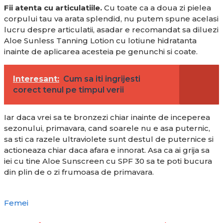
Fii atenta cu articulatiile.
Cu toate ca a doua zi pielea
corpului tau va arata splendid, nu putem spune acelasi
lucru despre articulatii, asadar e recomandat sa diluezi
Aloe Sunless Tanning Lotion cu lotiune hidratanta
inainte de aplicarea acesteia pe genunchi si coate.
Interesant:
Cum sa iti ingrijesti
corect tenul pe timpul verii
Iar daca vrei sa te bronzezi chiar inainte de inceperea
sezonului, primavara, cand soarele nu e asa puternic,
sa sti ca razele ultraviolete sunt destul de puternice si
actioneaza chiar daca afara e innorat. Asa ca ai grija sa
iei cu tine Aloe Sunscreen cu SPF 30 sa te poti bucura
din plin de o zi frumoasa de primavara.
Femei