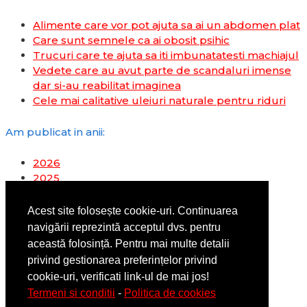
Alimente care vor pot ajuta sa ai un abdomen plat
Care sunt semnele ca ai obosit psihic
Trucuri care te ajuta sa iti imbunatatesti machiajul
Vedete care au avut parte de scandaluri imense
dar si-au reabilitat imaginea
Cele mai calitative uleiuri naturale pentru riduri
Am publicat in anii:
2026
2025
2024
2023
Acest site folosește cookie-uri. Continuarea
2022
navigării reprezintă acceptul dvs. pentru
2019
această folosință. Pentru mai multe detalii
2018
privind gestionarea preferințelor privind
2017
cookie-uri, verificati link-ul de mai jos!
2016
Termeni si conditii
-
Politica de cookies
2014