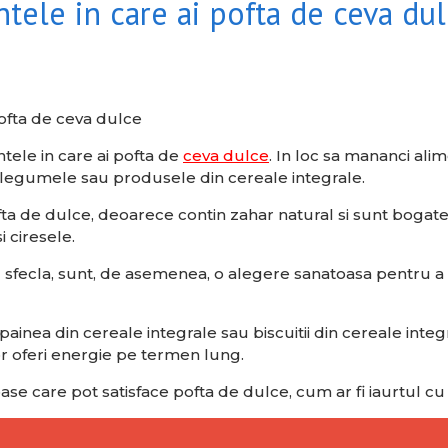
ele in care ai pofta de ceva du
ele in care ai pofta de
ceva dulce
. In loc sa mananci al
, legumele sau produsele din cereale integrale.
ta de dulce, deoarece contin zahar natural si sunt bogate i
i ciresele.
fecla, sunt, de asemenea, o alegere sanatoasa pentru a sa
 painea din cereale integrale sau biscuitii din cereale inte
or oferi energie pe termen lung.
toase care pot satisface pofta de dulce, cum ar fi iaurtul c