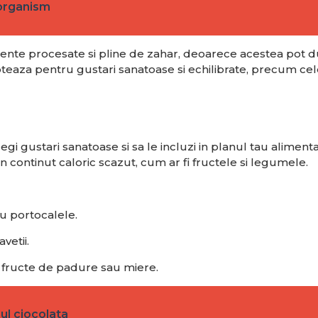
 organism
mente procesate si pline de zahar, deoarece acestea pot d
opteaza pentru gustari sanatoase si echilibrate, precum cel
egi gustari sanatoase si sa le incluzi in planul tau alimenta
n continut caloric scazut, cum ar fi fructele si legumele.
u portocalele.
vetii.
 fructe de padure sau miere.
ul ciocolata