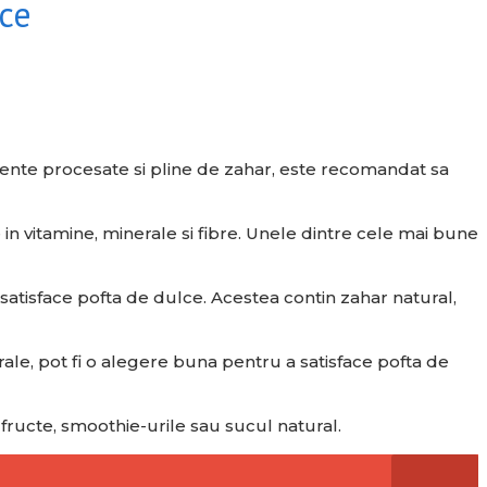
lce
imente procesate si pline de zahar, este recomandat sa
n vitamine, minerale si fibre. Unele dintre cele mai bune
tisface pofta de dulce. Acestea contin zahar natural,
grale, pot fi o alegere buna pentru a satisface pofta de
u fructe, smoothie-urile sau sucul natural.