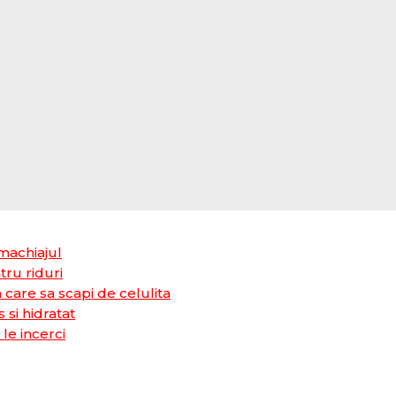
 machiajul
tru riduri
care sa scapi de celulita
 si hidratat
le incerci