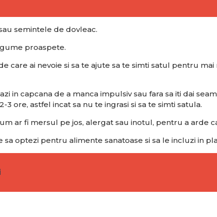
 sau semintele de dovleac.
 legume proaspete.
i de care ai nevoie si sa te ajute sa te simti satul pentru 
 nu cazi in capcana de a manca impulsiv sau fara sa iti dai
3 ore, astfel incat sa nu te ingrasi si sa te simti satula.
 cum ar fi mersul pe jos, alergat sau inotul, pentru a arde ca
e sa optezi pentru alimente sanatoase si sa le incluzi in pl
i