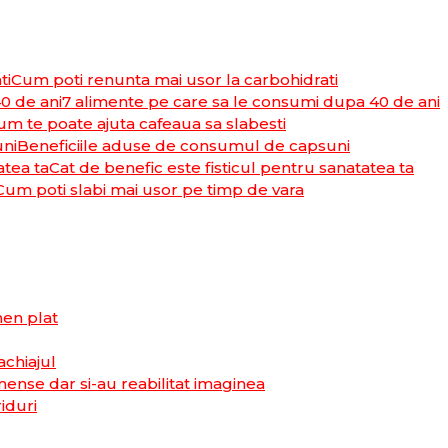
Cum poti renunta mai usor la carbohidrati
7 alimente pe care sa le consumi dupa 40 de ani
um te poate ajuta cafeaua sa slabesti
Beneficiile aduse de consumul de capsuni
Cat de benefic este fisticul pentru sanatatea ta
Cum poti slabi mai usor pe timp de vara
men plat
achiajul
ense dar si-au reabilitat imaginea
riduri