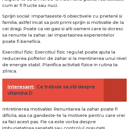
cum ar fi fructe sau nuci.
Sprijin social: Impartaseste-ti obiectivele cu prietenii si
familia, astfel incat sa poti primi sprijin si motivatie de la
cei dragi. Poate ca vei gasi si alti oameni care isi doresc
sa renunte la zahar, iar impartasirea experientelor
poate fi benefica.
Exercitiul fizic: Exercitiul fizic regulat poate ajuta la
reducerea poftelor de zahar si la mentinerea unui nivel
de energie stabil. Planifica activitati fizice in rutina ta
zilnica.
Interesant:
Ce trebuie sa stii despre
vitamina D
Intretinerea motivatiei: Renuntarea la zahar poate fi
dificila, asa ca gandeste-te la motivele pentru care vrei
sa faci acest pas. Fie ca este vorba despre
imbunatatirea sanatatii sau controlul greutatii,