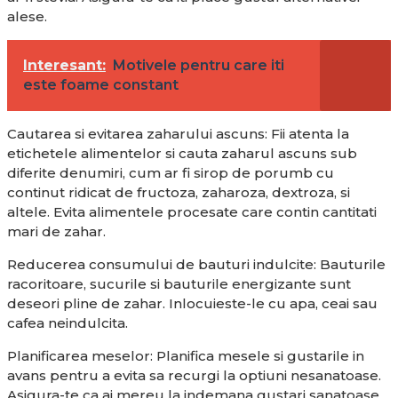
alese.
Interesant:
Motivele pentru care iti
este foame constant
Cautarea si evitarea zaharului ascuns: Fii atenta la
etichetele alimentelor si cauta zaharul ascuns sub
diferite denumiri, cum ar fi sirop de porumb cu
continut ridicat de fructoza, zaharoza, dextroza, si
altele. Evita alimentele procesate care contin cantitati
mari de zahar.
Reducerea consumului de bauturi indulcite: Bauturile
racoritoare, sucurile si bauturile energizante sunt
deseori pline de zahar. Inlocuieste-le cu apa, ceai sau
cafea neindulcita.
Planificarea meselor: Planifica mesele si gustarile in
avans pentru a evita sa recurgi la optiuni nesanatoase.
Asigura-te ca ai mereu la indemana gustari sanatoase,