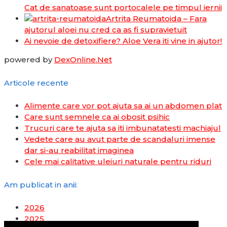
Cat de sanatoase sunt portocalele pe timpul iernii
Artrita Reumatoida – Fara
ajutorul aloei nu cred ca as fi supravietuit
Ai nevoie de detoxifiere? Aloe Vera iti vine in ajutor!
powered by
DexOnline.Net
Articole recente
Alimente care vor pot ajuta sa ai un abdomen plat
Care sunt semnele ca ai obosit psihic
Trucuri care te ajuta sa iti imbunatatesti machiajul
Vedete care au avut parte de scandaluri imense
dar si-au reabilitat imaginea
Cele mai calitative uleiuri naturale pentru riduri
Am publicat in anii:
2026
2025