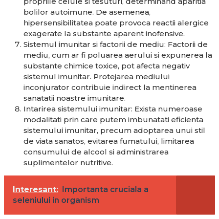
propriile celule si tesuturi, determinand aparitia
bolilor autoimune. De asemenea,
hipersensibilitatea poate provoca reactii alergice
exagerate la substante aparent inofensive.
Sistemul imunitar si factorii de mediu: Factorii de
mediu, cum ar fi poluarea aerului si expunerea la
substante chimice toxice, pot afecta negativ
sistemul imunitar. Protejarea mediului
inconjurator contribuie indirect la mentinerea
sanatatii noastre imunitare.
Intarirea sistemului imunitar: Exista numeroase
modalitati prin care putem imbunatati eficienta
sistemului imunitar, precum adoptarea unui stil
de viata sanatos, evitarea fumatului, limitarea
consumului de alcool si administrarea
suplimentelor nutritive.
Interesant:
Importanta cruciala a
seleniului in organism