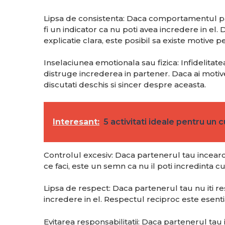
Lipsa de consistenta: Daca comportamentul part
fi un indicator ca nu poti avea incredere in el.
explicatie clara, este posibil sa existe motive p
Inselaciunea emotionala sau fizica: Infidelitate
distruge increderea in partener. Daca ai motive
discutati deschis si sincer despre aceasta.
Interesant:
5 activitati ideale pentru un 
Controlul excesiv: Daca partenerul tau incearca s
ce faci, este un semn ca nu il poti incredinta cu 
Lipsa de respect: Daca partenerul tau nu iti res
incredere in el. Respectul reciproc este esenti
Evitarea responsabilitatii: Daca partenerul tau