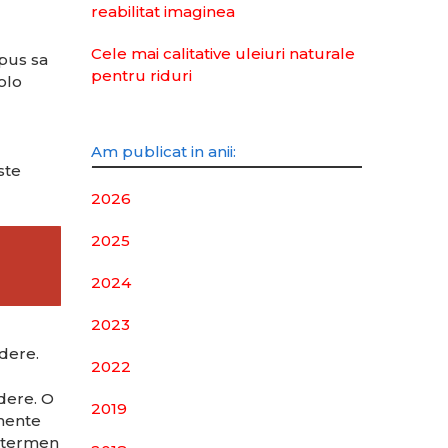
reabilitat imaginea
Cele mai calitative uleiuri naturale
spus sa
pentru riduri
olo
Am publicat in anii:
ste
2026
2025
2024
2023
edere.
2022
edere. O
2019
emente
pe termen