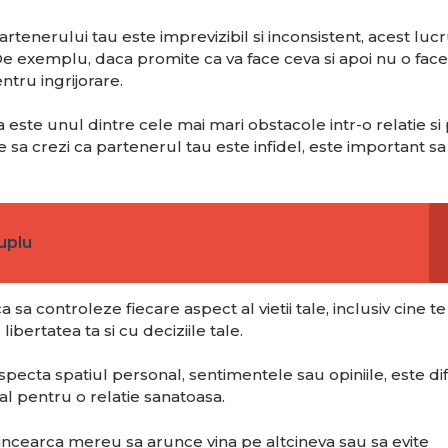
enerului tau este imprevizibil si inconsistent, acest luc
 De exemplu, daca promite ca va face ceva si apoi nu o face
entru ingrijorare.
a este unul dintre cele mai mari obstacole intr-o relatie si
 sa crezi ca partenerul tau este infidel, este important sa
cuplu
a controleze fiecare aspect al vietii tale, inclusiv cine te 
libertatea ta si cu deciziile tale.
pecta spatiul personal, sentimentele sau opiniile, este dific
al pentru o relatie sanatoasa.
 incearca mereu sa arunce vina pe altcineva sau sa evite