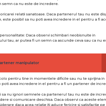
un semn ca nu este de incredere.
ricarei relatii sanatoase. Daca partenerul tau nu este di
 este posibil sa nu poti avea incredere in el pentru a fi ac
rsonalitate: Daca observi schimbari neobisnuite in
ui tau, ar putea fi un semn ca ascunde ceva sau ca nu e
 partener manipulator
olo pentru tine in momentele dificile sau nu te sprijina in
nu poti avea incredere in el pentru a fi un partener de incr
le si sa nu ignori semnele ca partenerul tau nu este de incr
edere si comunicare deschisa. Daca observi ca aceste el
onsiderare daca acea relatie iti aduce fericire si satisfactie 