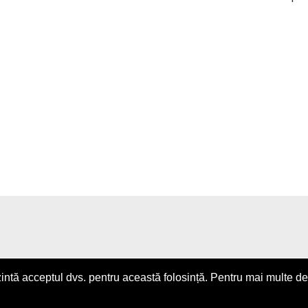
intă acceptul dvs. pentru această folosință. Pentru mai multe det
i conditii
|
Despre Noi
|
Articolul tau aici
| office [@] flpa.r