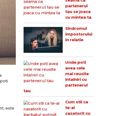
seama ca
partenerul
tau se joaca
cu mintea ta
Sindromul
impostorului
in relatie
Unde poti
avea cele
mai reusite
a
intalniri cu
poti
partenerul
tau
Cum stii ca
te-ai
nt, este
casatorit cu