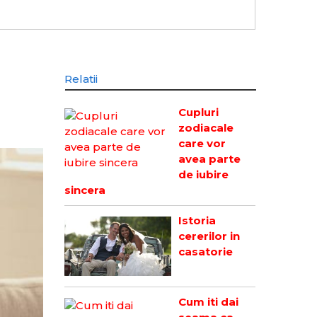
Relatii
Cupluri
zodiacale
care vor
avea parte
de iubire
sincera
Istoria
cererilor in
casatorie
Cum iti dai