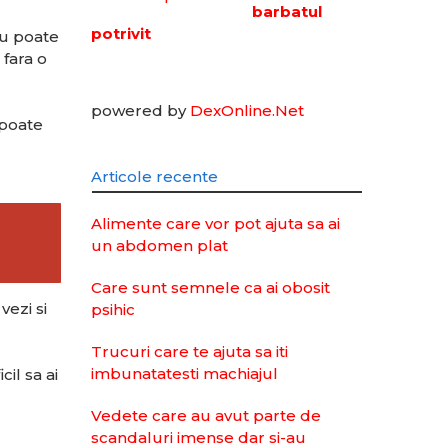
barbatul
potrivit
ru poate
 fara o
powered by
DexOnline.Net
 poate
Articole recente
Alimente care vor pot ajuta sa ai
un abdomen plat
Care sunt semnele ca ai obosit
vezi si
psihic
Trucuri care te ajuta sa iti
imbunatatesti machiajul
il sa ai
Vedete care au avut parte de
scandaluri imense dar si-au