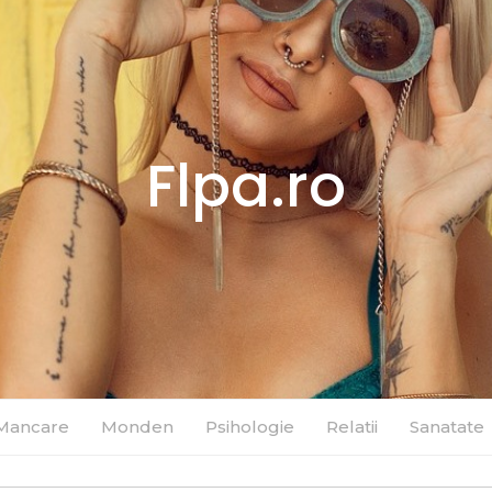
Flpa.ro
Mancare
Monden
Psihologie
Relatii
Sanatate