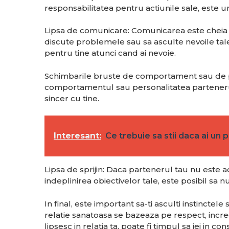
responsabilitatea pentru actiunile sale, este 
Lipsa de comunicare: Comunicarea este cheia o
discute problemele sau sa asculte nevoile tale,
pentru tine atunci cand ai nevoie.
Schimbarile bruste de comportament sau de pe
comportamentul sau personalitatea partenerul
sincer cu tine.
Interesant:
Ce trebuie sa stii daca ai un
Lipsa de sprijin: Daca partenerul tau nu este ac
indeplinirea obiectivelor tale, este posibil sa 
In final, este important sa-ti asculti instincte
relatie sanatoasa se bazeaza pe respect, incr
lipsesc in relatia ta, poate fi timpul sa iei in c