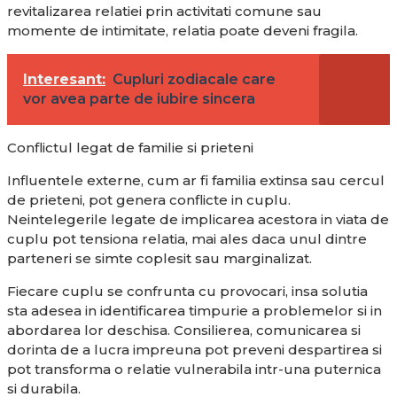
revitalizarea relatiei prin activitati comune sau
momente de intimitate, relatia poate deveni fragila.
Interesant:
Cupluri zodiacale care
vor avea parte de iubire sincera
Conflictul legat de familie si prieteni
Influentele externe, cum ar fi familia extinsa sau cercul
de prieteni, pot genera conflicte in cuplu.
Neintelegerile legate de implicarea acestora in viata de
cuplu pot tensiona relatia, mai ales daca unul dintre
parteneri se simte coplesit sau marginalizat.
Fiecare cuplu se confrunta cu provocari, insa solutia
sta adesea in identificarea timpurie a problemelor si in
abordarea lor deschisa. Consilierea, comunicarea si
dorinta de a lucra impreuna pot preveni despartirea si
pot transforma o relatie vulnerabila intr-una puternica
si durabila.