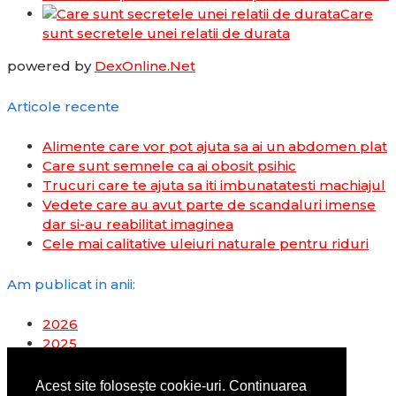
Care
sunt secretele unei relatii de durata
powered by
DexOnline.Net
Articole recente
Alimente care vor pot ajuta sa ai un abdomen plat
Care sunt semnele ca ai obosit psihic
Trucuri care te ajuta sa iti imbunatatesti machiajul
Vedete care au avut parte de scandaluri imense
dar si-au reabilitat imaginea
Cele mai calitative uleiuri naturale pentru riduri
Am publicat in anii:
2026
2025
2024
2023
Acest site folosește cookie-uri. Continuarea