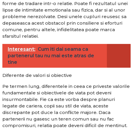
forme de tradare intr-o relatie. Poate fi rezultatul unei
lipse de intimitate emotionala sau fizica, dar si al unor
probleme nerezolvate. Desi unele cupluri reusesc sa
depaseasca acest obstacol prin consiliere si eforturi
comune, pentru altele, infidelitatea poate marca
sfarsitul relatiei.
Interesant:
Cum iti dai seama ca
partenerul tau nu mai este atras de
tine
Diferente de valori si obiective
Pe termen lung, diferentele in ceea ce priveste valorile
fundamentale si obiectivele de viata pot deveni
insurmontabile. Fie ca este vorba despre planuri
legate de cariera, copii sau stil de viata, aceste
discrepante pot duce la conflicte majore. Daca
partenerii nu gasesc un teren comun sau nu fac
compromisuri, relatia poate deveni dificil de mentinut.