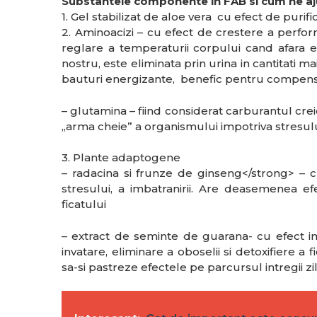
Substantele componente in FAB si cum ne aj
1. Gel stabilizat de aloe vera cu efect de puri
2. Aminoacizi – cu efect de crestere a perform
reglare a temperaturii corpului cand afara 
nostru, este eliminata prin urina in cantitati ma
bauturi energizante, benefic pentru compensar
– glutamina – fiind considerat carburantul creie
„arma cheie” a organismului impotriva stresului
3. Plante adaptogene
– radacina si frunze de ginseng</strong> – 
stresului, a imbatranirii. Are deasemenea efec
ficatului
– extract de seminte de guarana- cu efect im
invatare, eliminare a oboselii si detoxifiere a
sa-si pastreze efectele pe parcursul intregii zi