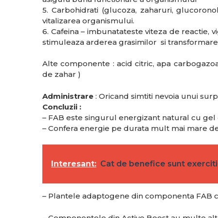
5. Carbohidrati (glucoza, zaharuri, glucorono
vitalizarea organismului.
6. Cafeina – imbunatateste viteza de reactie, vig
stimuleaza arderea grasimilor si transformare
Alte componente : acid citric, apa carbogazoasa
de zahar )
Administrare
: Oricand simtiti nevoia unui surp
Concluzii :
– FAB este singurul energizant natural cu gel
– Confera energie pe durata mult mai mare de
Interesant:
Cat de benefice sunt exercitii
– Plantele adaptogene din componenta FAB cr
– Componentele din Active Boost au multe alt