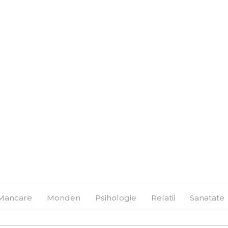
Flpa.ro
Mancare
Monden
Psihologie
Relatii
Sanatate