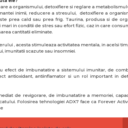
uta ele?
ficare a organismului, detoxifiere si reglare a metabolismul
antei inimii, reducere a stresului, detoxifiere a organis
este prea cald sau prea frig. Taurina, produsa si de or
i mari in conditii de stres sau efort fizic, caz in care cons
ea cantitatii eliminate.
rului , acesta stimuleaza activitatea mentala, in acelsi timp
, imunitatii scazute sau insomniei.
cu efect de imbunatatire a sistemului imunitar, de com
t antioxidant, antiinflamator si un rol important in deti
ediat de revigorare, de imbunatatire a memoriei, capaci
 ficatului. Folosirea tehnologiei ADX7 face ca Forever Acti
le