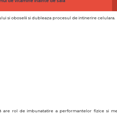
ul de vitamine inainte de sala
ui si oboselii si dubleaza procesul de intinerire celulara.
 are rol de imbunatatire a performantelor fizice si me