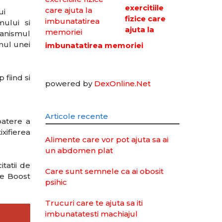
exercitiile
ui
fizice care
mului si
ajuta la
ganismul
umul unei
imbunatatirea memoriei
 fiind si
powered by
DexOnline.Net
Articole recente
batere a
xifierea
Alimente care vor pot ajuta sa ai
un abdomen plat
tatii de
Care sunt semnele ca ai obosit
ve Boost
psihic
Trucuri care te ajuta sa iti
imbunatatesti machiajul