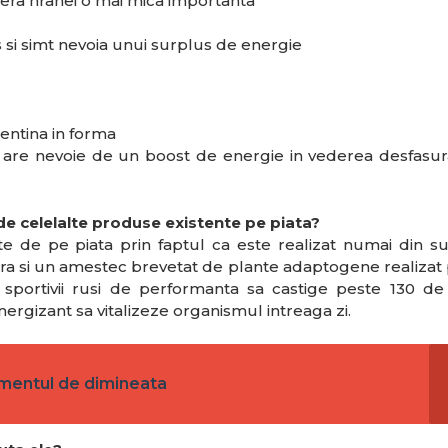
fera hranei o mai mica importanta
as si simt nevoia unui surplus de energie
mentina in forma
a are nevoie de un boost de energie in vederea desfasura
 de celelalte produse existente pe piata?
te de pe piata prin faptul ca este realizat numai din s
vera si un amestec brevetat de plante adaptogene realizat
t sportivii rusi de performanta sa castige peste 130 de
ergizant sa vitalizeze organismul intreaga zi.
amentul de dimineata