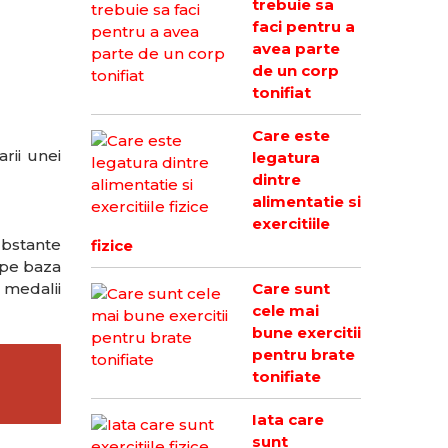
trebuie sa
faci pentru a
avea parte
de un corp
tonifiat
Care este
rii unei
legatura
dintre
alimentatie si
exercitiile
ubstante
fizice
 pe baza
 medalii
Care sunt
cele mai
bune exercitii
pentru brate
tonifiate
Iata care
sunt