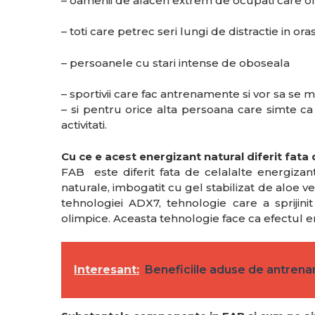
– oamenii de afaceri extrem de ocupati care o
– toti care petrec seri lungi de distractie in or
– persoanele cu stari intense de oboseala
– sportivii care fac antrenamente si vor sa se 
– si pentru orice alta persoana care simte c
activitati.
Cu ce e acest energizant natural diferit fata
FAB este diferit fata de celalalte energizan
naturale, imbogatit cu gel stabilizat de aloe 
tehnologiei ADX7, tehnologie care a sprijini
olimpice. Aceasta tehnologie face ca efectul en
Interesant:
Beneficiile aduse de antren