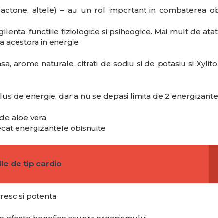
lactone, altele) – au un rol important in combaterea obo
ilenta, functiile fiziologice si psihoogice. Mai mult de atat
a acestora in energie
, arome naturale, citrati de sodiu si de potasiu si Xylitol
lus de energie, dar a nu se depasi limita de 2 energizante 
 de aloe vera
cat energizantele obisnuite
le de tip cardio
esc si potenta
e efecte benefice asupra organismului