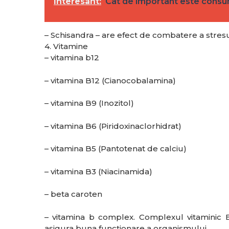
Interesant:
Cat de important este consum
– Schisandra – are efect de combatere a stresul
4. Vitamine
– vitamina b12
– vitamina B12 (Cianocobalamina)
– vitamina B9 (Inozitol)
– vitamina B6 (Piridoxinaclorhidrat)
– vitamina B5 (Pantotenat de calciu)
– vitamina B3 (Niacinamida)
– beta caroten
– vitamina b complex. Complexul vitaminic B
asigura buna functionare a organismului