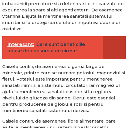
imbatranirii premature si a deteriorarii pielii cauzate de
expunerea la soare si alti agenti externi. De asemenea,
vitamina E ajuta la mentinerea sanatatii sistemului
imunitar si la protejarea celulelor impotriva daunelor
oxidative.
Interesant:
Care sunt beneficiile
aduse de consumul de cirese
Caisele contin, de asemenea, o gama larga de
minerale, printre care se numara potasiul, magneziul si
fierul. Potasiul este important pentru mentinerea
sanatatii inimii si a sistemului circulator, iar magneziul
ajuta la mentinerea sanatatii oaselor si la reglarea
nivelului de glucoza din sange. Fierul este esential
pentru producerea de globule rosii si pentru
mentinerea sanatatii sistemului nervos.
Caisele contin, de asemenea, fibre alimentare, care
ajuta la mentinerea unui sistem digestiv sanatos.