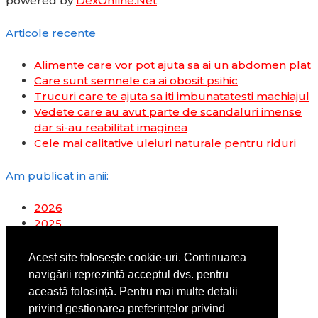
powered by
DexOnline.Net
Articole recente
Alimente care vor pot ajuta sa ai un abdomen plat
Care sunt semnele ca ai obosit psihic
Trucuri care te ajuta sa iti imbunatatesti machiajul
Vedete care au avut parte de scandaluri imense
dar si-au reabilitat imaginea
Cele mai calitative uleiuri naturale pentru riduri
Am publicat in anii:
2026
2025
2024
2023
Acest site folosește cookie-uri. Continuarea
2022
navigării reprezintă acceptul dvs. pentru
2019
această folosință. Pentru mai multe detalii
2018
privind gestionarea preferințelor privind
2017