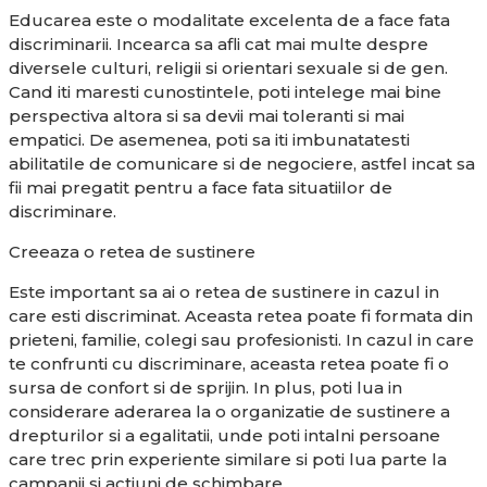
Educarea este o modalitate excelenta de a face fata
discriminarii. Incearca sa afli cat mai multe despre
diversele culturi, religii si orientari sexuale si de gen.
Cand iti maresti cunostintele, poti intelege mai bine
perspectiva altora si sa devii mai toleranti si mai
empatici. De asemenea, poti sa iti imbunatatesti
abilitatile de comunicare si de negociere, astfel incat sa
fii mai pregatit pentru a face fata situatiilor de
discriminare.
Creeaza o retea de sustinere
Este important sa ai o retea de sustinere in cazul in
care esti discriminat. Aceasta retea poate fi formata din
prieteni, familie, colegi sau profesionisti. In cazul in care
te confrunti cu discriminare, aceasta retea poate fi o
sursa de confort si de sprijin. In plus, poti lua in
considerare aderarea la o organizatie de sustinere a
drepturilor si a egalitatii, unde poti intalni persoane
care trec prin experiente similare si poti lua parte la
campanii si actiuni de schimbare.