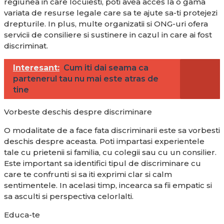
regiunea in care locuiesti, poti avea acces la o gama
variata de resurse legale care sa te ajute sa-ti protejezi
drepturile. In plus, multe organizatii si ONG-uri ofera
servicii de consiliere si sustinere in cazul in care ai fost
discriminat.
Interesant:
Cum iti dai seama ca
partenerul tau nu mai este atras de
tine
Vorbeste deschis despre discriminare
O modalitate de a face fata discriminarii este sa vorbesti
deschis despre aceasta. Poti impartasi experientele
tale cu prietenii si familia, cu colegii sau cu un consilier.
Este important sa identifici tipul de discriminare cu
care te confrunti si sa iti exprimi clar si calm
sentimentele. In acelasi timp, incearca sa fii empatic si
sa asculti si perspectiva celorlalti.
Educa-te