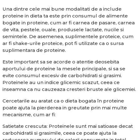
Una dintre cele mai bune modalitati de a include
proteine in dieta ta este prin consumul de alimente
bogate in proteine, cum ar fi carnea de pasare, carnea
de vita, pestele, ouale, produsele lactate, nucile si
semintele. De asemenea, suplimentele proteice, cum
ar fi shake-urile proteice, pot fi utilizate ca o sursa
suplimentara de proteine.
Este important sa se acorde o atentie deosebita
aportului de proteine la mesele principale, si sa se
evite consumul excesiv de carbohidrati si grasimi.
Proteinele au un indice glicemic scazut, ceea ce
inseamna ca nu cauzeaza cresteri bruste ale glicemiei.
Cercetarile au aratat ca o dieta bogata în proteine
poate ajuta la pierderea in greutate prin mai multe
mecanisme, cum ar fi:
Satietate crescuta: Proteinele sunt mai satioase decat
carbohidratii si grasimile, ceea ce poate ajuta la
reducerea numarului de calorii consumate in total.