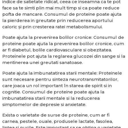
indice de satietate ridicat, ceea ce inseamna ca te pot
face sa te simti plin mai mult timp si ca poate reduce
pofta de mancare. Consumul de proteine poate ajuta
la pierderea in greutate prin reducerea aportului
caloric și prin cresterea ratei metabolismului.
Poate ajuta la prevenirea bolilor cronice: Consumul de
proteine poate ajuta la prevenirea bolilor cronice, cum
ar fi diabetul, bolile cardiovasculare si obezitatea.
Proteinele pot ajuta la reglarea glucozei din sange si la
mentinerea unei greutati sanatoase.
Poate ajuta la imbunatatirea starii mentale: Proteinele
sunt necesare pentru sinteza neurotransmitatorilor,
care joaca un rol important în starea de spirit si in
cognitie. Consumul de proteine poate ajuta la
imbunatatirea starii mentale si la reducerea
simptomelor de depresie si anxietate.
Exista o varietate de surse de proteine, cum ar fi
carnea, pestele, ouale, produsele lactate, fasolea,
lintea si nucile. Este important sa se obtina o varietate