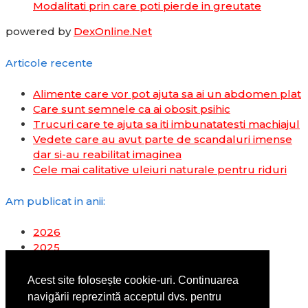
Modalitati prin care poti pierde in greutate
powered by
DexOnline.Net
Articole recente
Alimente care vor pot ajuta sa ai un abdomen plat
Care sunt semnele ca ai obosit psihic
Trucuri care te ajuta sa iti imbunatatesti machiajul
Vedete care au avut parte de scandaluri imense
dar si-au reabilitat imaginea
Cele mai calitative uleiuri naturale pentru riduri
Am publicat in anii:
2026
2025
2024
2023
Acest site folosește cookie-uri. Continuarea
2022
navigării reprezintă acceptul dvs. pentru
2019