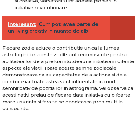
si creativa, Varsatorii sunt adesea pionieri in
initiative revolutionare.
Interesant:
Cum poti avea parte de
un living creativ in nuante de alb
Fiecare zodie aduce o contributie unica la lumea
astrologiei, iar aceste zodii sunt recunoscute pentru
abilitatea lor de a prelua intotdeauna initiativa in diferite
aspecte ale vietii. Toate aceste semne zodiacale
demonstreaza ca au capacitatea de a actiona si de a
conduce iar toate astea sunt influentate in mod
semnificativ de pozitia lor in astrograma. Vei observa ca
acesti nativi preiau de fiecare data initiativa cu o foarte
mare usurinta si fara sa se gandeasca prea mult la
consecinte.