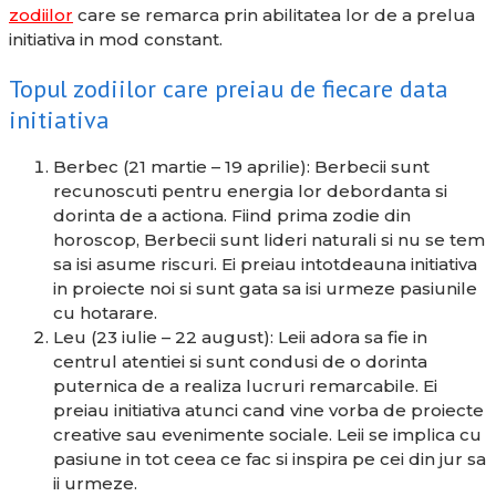
zodiilor
care se remarca prin abilitatea lor de a prelua
initiativa in mod constant.
Topul zodiilor care preiau de fiecare data
initiativa
Berbec (21 martie – 19 aprilie): Berbecii sunt
recunoscuti pentru energia lor debordanta si
dorinta de a actiona. Fiind prima zodie din
horoscop, Berbecii sunt lideri naturali si nu se tem
sa isi asume riscuri. Ei preiau intotdeauna initiativa
in proiecte noi si sunt gata sa isi urmeze pasiunile
cu hotarare.
Leu (23 iulie – 22 august): Leii adora sa fie in
centrul atentiei si sunt condusi de o dorinta
puternica de a realiza lucruri remarcabile. Ei
preiau initiativa atunci cand vine vorba de proiecte
creative sau evenimente sociale. Leii se implica cu
pasiune in tot ceea ce fac si inspira pe cei din jur sa
ii urmeze.