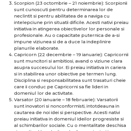
Scorpion (23 octombrie – 21 noiembrie): Scorpionii
sunt cunoscuti pentru determinarea lor de
neclintit si pentru abilitatea de a naviga cu
intelepciune prin situatii dificile. Acesti nativi preiau
initiativa in atingerea obiectivelor lor personale si
profesionale. Au o capacitate puternica de a-si
impune viziunea si de a duce la indeplinire
planurile elaborate.
Capricorn (22 decembrie – 19 ianuarie): Capricornii
sunt muncitori si ambitiosi, avand o viziune clara
asupra succesului lor. Ei preiau initiativa in cariera
si in stabilirea unor obiective pe termen lung.
Disciplina si responsabilitatea sunt trasaturi cheie
care ii conduc pe Capricorni sa fie lideri in
domeniul lor de activitate.
Varsator (20 ianuarie – 18 februarie): Varsatorii
sunt inovatori si nonconformisti, intotdeauna in
cautarea de noi idei si perspective. Acesti nativi
preiau initiativa in domeniul ideilor progresiste si
al schimbarilor sociale. Cu o mentalitate deschisa