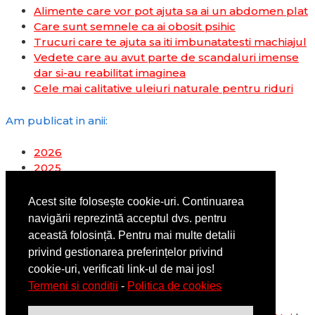
Alimente care vor pot ajuta sa ai un abdomen plat
Care sunt semnele ca ai obosit psihic
Trucuri care te ajuta sa iti imbunatatesti machiajul
Vedete care au avut parte de scandaluri imense
dar si-au reabilitat imaginea
Cele mai calitative uleiuri naturale pentru riduri
Am publicat in anii:
2026
2025
2024
2023
Acest site folosește cookie-uri. Continuarea
2022
navigării reprezintă acceptul dvs. pentru
2019
această folosință. Pentru mai multe detalii
2018
privind gestionarea preferințelor privind
2017
cookie-uri, verificati link-ul de mai jos!
2016
Termeni si conditii
-
Politica de cookies
2014