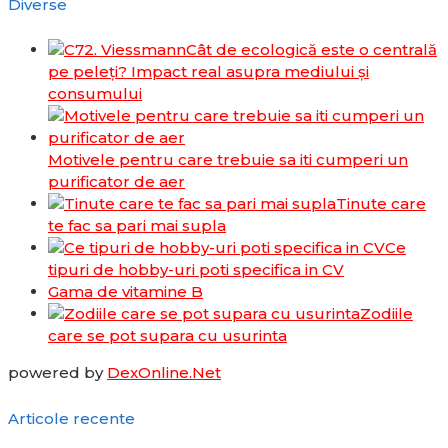
Diverse
Cât de ecologică este o centrală
pe peleți? Impact real asupra mediului și
consumului
Motivele pentru care trebuie sa iti cumperi un
purificator de aer
Tinute care
te fac sa pari mai supla
Ce
tipuri de hobby-uri poti specifica in CV
Gama de vitamine B
Zodiile
care se pot supara cu usurinta
powered by
DexOnline.Net
Articole recente